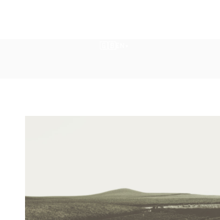
🇬🇧
EN
▾
🇬🇧
EN
▾
n