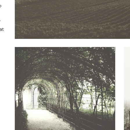
o
r
at