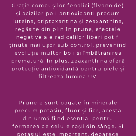
Grație compușilor fenolici (flvonoide)
și acizilor poli-antioxidanți precum
luteina, criptoxantina și zeaxanthina,
regăsite din plin în prune, efectele
negative ale radicalilor liberi pot fi
ținute mai ușor sub control, prevenind
evoluția multor boli și îmbătrânirea
prematură. În plus, zeaxanthina oferă
protecție antioxidantă pentru piele și
filtrează lumina UV.
Prunele sunt bogate în minerale
precum potasiu, fluor și fier, acesta
din urmă fiind esențial pentru
formarea de celule roșii din sânge. Și
potasiul este important, deoarece