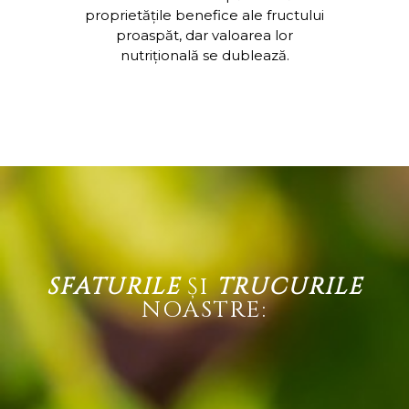
proprietățile benefice ale fructului
proaspăt, dar valoarea lor
nutrițională se dublează.
SFATURILE
ȘI
TRUCURILE
NOASTRE: