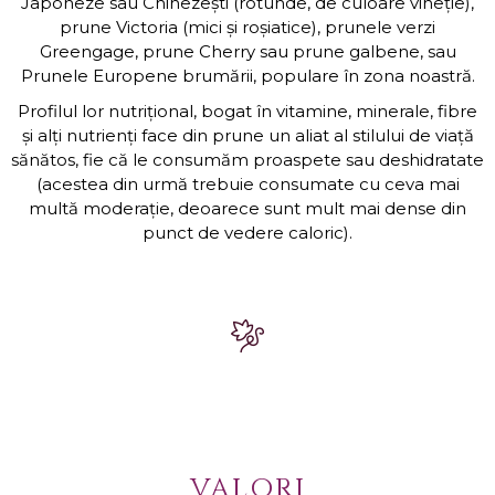
Japoneze sau Chinezești (rotunde, de culoare vineție),
prune Victoria (mici și roșiatice), prunele verzi
Greengage, prune Cherry sau prune galbene, sau
Prunele Europene brumării, populare în zona noastră.
Profilul lor nutrițional, bogat în vitamine, minerale, fibre
și alți nutrienți face din prune un aliat al stilului de viață
sănătos, fie că le consumăm proaspete sau deshidratate
(acestea din urmă trebuie consumate cu ceva mai
multă moderație, deoarece sunt mult mai dense din
punct de vedere caloric).
VALORI