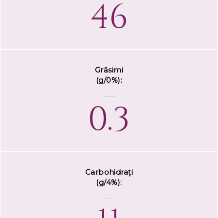
46
Grăsimi
(g/0%):
0.3
Carbohidrați
(g/4%):