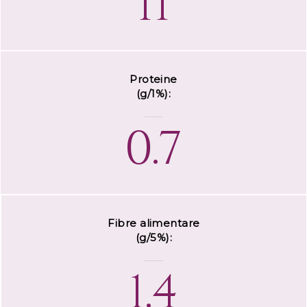
11
Proteine
(g/1%):
0.7
Fibre alimentare
(g/5%):
1.4