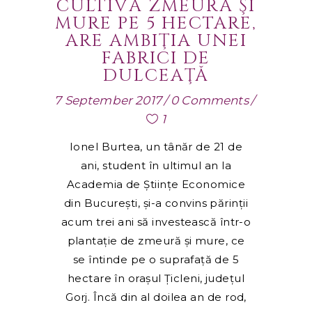
CULTIVĂ ZMEURĂ ŞI
MURE PE 5 HECTARE,
ARE AMBIŢIA UNEI
FABRICI DE
DULCEAŢĂ
7 September 2017
0 Comments
1
Ionel Burtea, un tânăr de 21 de
ani, student în ultimul an la
Academia de Ştiinţe Economice
din Bucureşti, şi-a convins părinţii
acum trei ani să investească într-o
plantaţie de zmeură şi mure, ce
se întinde pe o suprafaţă de 5
hectare în oraşul Ţicleni, judeţul
Gorj. Încă din al doilea an de rod,