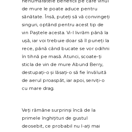
nenumăratele beneficii pe care vinul
de mure le poate aduce pentru
sănătate. Însă, puteți să vă convingeți
singuri, optând pentru acest tip de
vin Paștele acesta. Vi-l livrăm până la
ușă, iar voi trebuie doar să îl puneți la
rece, până când bucate se vor odihni
în tihnă pe masă. Atunci, scoate-ți
sticla de vin de mure Abund Berry,
destupați-o și lăsați-o să fie învăluită
de aerul proaspăt, iar apoi, serviți-o
cu mare drag.
Veți rămâne surprinși încă de la
primele înghițituri de gustul
deosebit, ce probabil nu l-ați mai