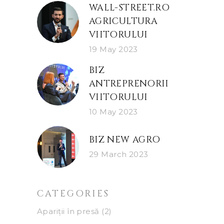
WALL-STREET.RO
AGRICULTURA
VIITORULUI
19 May 2023
BIZ
ANTREPRENORII
VIITORULUI
10 May 2023
BIZ NEW AGRO
29 March 2023
CATEGORIES
Apariții în presă
(2)