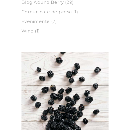
Blog Abund Berry
(29)
Comunicate de presa
(1)
Evenimente
(7)
Wine
(1)