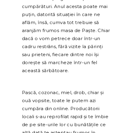
cumpărături. Anul acesta poate mai
puțin, datorită situației în care ne
aflăm, însă, cumva tot trebuie să
aranjăm frumos masa de Paște. Chiar
dacă o vom petrece doar într-un
cadru restrâns, fără vizite la părinți
sau prieteni, fiecare dintre noi își
dorește să marcheze într-un fel
această sărbătoare.
Pască, cozonac, miel, drob, chiar și
ouă vopsite, toate le putem azi
cumpăra din online. Producătorii
locali s-au reprofilat rapid și te îmbie
de pe site-urile lor cu bunătățile ce
altă dată te așteptau frumos în