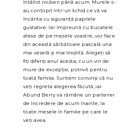
întâlnit nicăieri până acum. Murele s-
au contopit într-un lichid ce vă va
încânta cu siguranță papilele
gustative. Iar împreună cu bucatele
alese de pe mesele voastre, vor face
din această sărbătoare pascală una
mai veselă și mai liniștită. Alegeți să
fiți diferiți anul acesta, cu un vin de
mure de excepție, potrivit pentru
toată familia. Suntem convinși că nu
veți regreta alegerea făcută, iar
Abund Berry va rămâne un partener
de încredere de acum înainte, la
toate mesele în familie pe care le
veți avea.