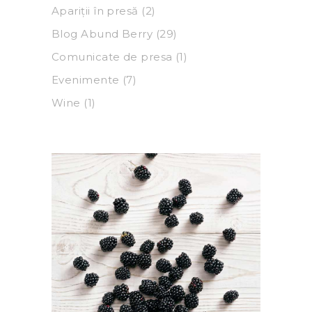
Apariții în presă
(2)
Blog Abund Berry
(29)
Comunicate de presa
(1)
Evenimente
(7)
Wine
(1)