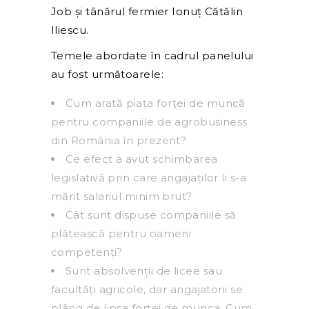
Job și tânărul fermier Ionuț Cătălin
Iliescu.
Temele abordate în cadrul panelului
au fost următoarele:
Cum arată piața forței de muncă
pentru companiile de agrobusiness
din România în prezent?
Ce efect a avut schimbarea
legislativă prin care angajaților li s-a
mărit salariul minim brut?
Cât sunt dispuse companiile să
plătească pentru oameni
competenți?
Sunt absolvenții de licee sau
facultăți agricole, dar angajatorii se
plâng de lipsa forței de munca. Cum