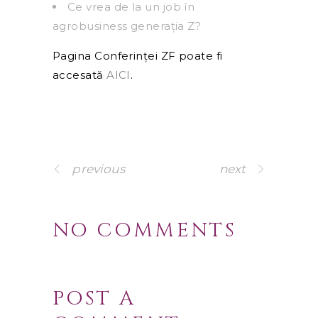
Ce vrea de la un job în
agrobusiness generația Z?
Pagina Conferinței ZF poate fi
accesată
AICI
.
previous
next
NO COMMENTS
POST A